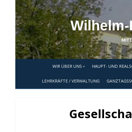
Skip
to
content
Wilhelm-
MITT
WIR ÜBER UNS
HAUPT- UND REAL
LEHRKRÄFTE / VERWALTUNG
GANZTAGSS
Gesellscha