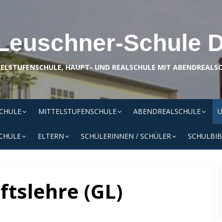
Leuschner-Schule 
ELSTUFENSCHULE, HAUPT- UND REALSCHULE MIT ABENDREALS
SCHULE
MITTELSTUFENSCHULE
ABENDREALSCHULE
U
CHULE
ELTERN
SCHÜLERINNEN / SCHÜLER
SCHULBIB
ftslehre (GL)