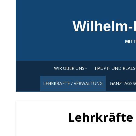
Skip
to
content
Wilhelm-
MITT
WIR ÜBER UNS
HAUPT- UND REAL
LEHRKRÄFTE / VERWALTUNG
GANZTAGSS
Lehrkräfte