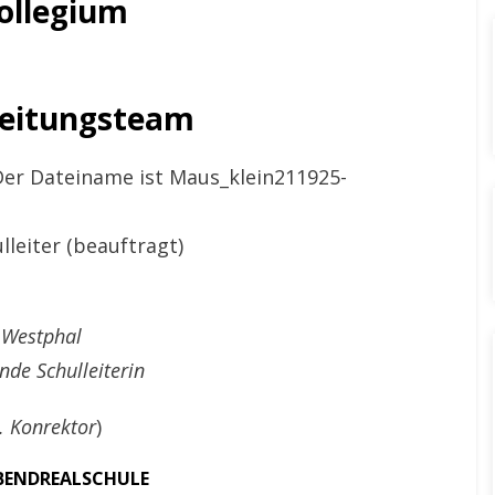
ollegium
leitungsteam
leiter (beauftragt)
 Westphal
ende Schulleiterin
. Konrektor
)
ABENDREALSCHULE