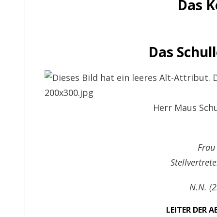
Das K
Das Schul
Herr Maus Schul
Frau
Stellvertret
N.N. (2
LEITER DER 