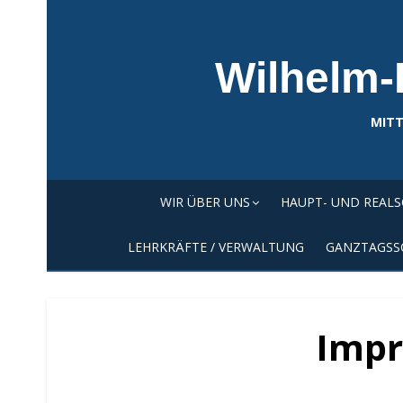
Skip
to
content
Wilhelm-
MITT
WIR ÜBER UNS
HAUPT- UND REAL
LEHRKRÄFTE / VERWALTUNG
GANZTAGSS
Imp