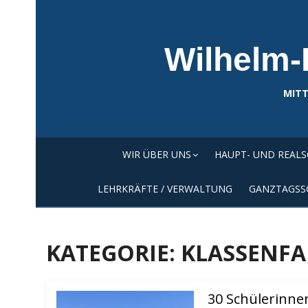
Skip
to
content
Wilhelm-
MITT
WIR ÜBER UNS
HAUPT- UND REAL
LEHRKRÄFTE / VERWALTUNG
GANZTAGSS
KATEGORIE:
KLASSENF
30 Schülerinne