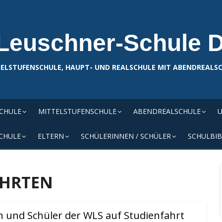
Leuschner-Schule 
ELSTUFENSCHULE, HAUPT- UND REALSCHULE MIT ABENDREALS
SCHULE
MITTELSTUFENSCHULE
ABENDREALSCHULE
U
CHULE
ELTERN
SCHÜLERINNEN / SCHÜLER
SCHULBIB
AHRTEN
n und Schüler der WLS auf Studienfahrt