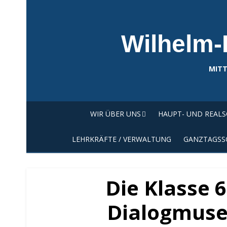
Skip
to
content
Wilhelm-
MITT
WIR ÜBER UNS
HAUPT- UND REAL
LEHRKRÄFTE / VERWALTUNG
GANZTAGSS
Die Klasse 
Dialogmuse