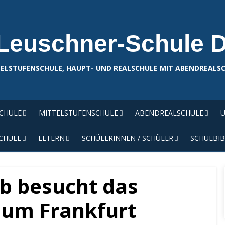
Leuschner-Schule 
ELSTUFENSCHULE, HAUPT- UND REALSCHULE MIT ABENDREALS
SCHULE
MITTELSTUFENSCHULE
ABENDREALSCHULE
U
CHULE
ELTERN
SCHÜLERINNEN / SCHÜLER
SCHULBIB
6b besucht das
um Frankfurt